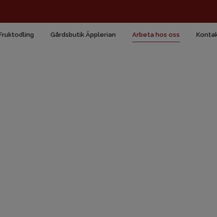
Fruktodling
Gårdsbutik Äpplerian
Arbeta hos oss
Konta