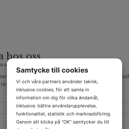
a hos oss
serad av att arbeta hos oss?
Samtycke till cookies
tanansökan här på hemsidan, maila
eller s
jobb@ranvik.se
Vi och våra partners använder teknik,
å Gröna jobb eller Arbetsförmedlingen
inklusive cookies, för att samla in
Telefon
information om dig för olika ändamål,
inklusive: bättre användarupplevelse,
funktionalitet, statistik och marknadsföring.
Genom att klicka på "OK" samtycker du till
Bifoga CV