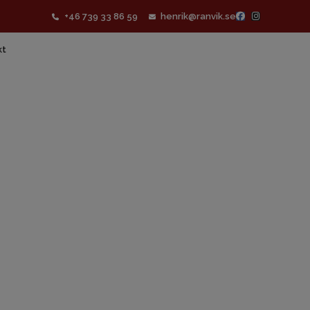
+46 739 33 86 59
henrik@ranvik.se
kt