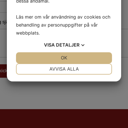
dessa ändamål.
Läs mer om vår användning av cookies och
 själv
behandling av personuppgifter på vår
webbplats.
VISA
DETALJER
JA
NEJ
OK
JA
NEJ
NÖDVÄNDIG
INSTÄLLNINGAR
AVVISA ALLA
kicka
JA
NEJ
JA
NEJ
MARKNADSFÖRING
STATISTIK