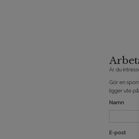
Arbet
Är du intres
Gör en spon
ligger ute p
Namn
E-post