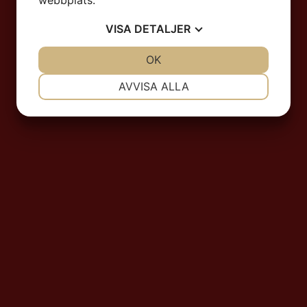
webbplats.
VISA
DETALJER
JA
NEJ
OK
JA
NEJ
NÖDVÄNDIG
INSTÄLLNINGAR
AVVISA ALLA
JA
NEJ
JA
NEJ
MARKNADSFÖRING
STATISTIK